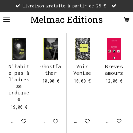
Livraison gratuite à partir de 25 €
Passer
au
Melmac Editions
contenu
principal
N'habit
Ghostfa
Voir
Brèves
e pas à
ther
Venise
amours
l'adres
10,00 €
10,00 €
12,00 €
se
indiqué
e
19,00 €
Ajouter au panier
Ajouter au panier
Ajouter au panier
Ajouter au 