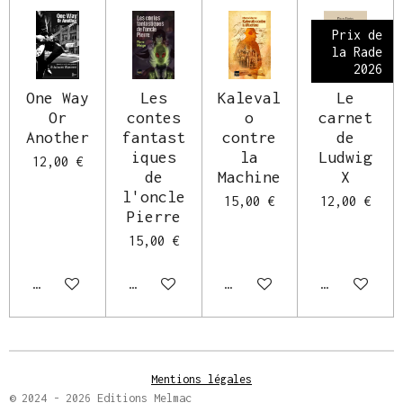
Prix de
la Rade
2026
One Way
Les
Kaleval
Le
Or
contes
o
carnet
Another
fantast
contre
de
iques
la
Ludwig
12,00 €
de
Machine
X
l'oncle
15,00 €
12,00 €
Pierre
15,00 €
Ajouter au panier
Ajouter au panier
Ajouter au panier
Ajouter au 
Mentions légales
© 2024 - 2026 Editions Melmac