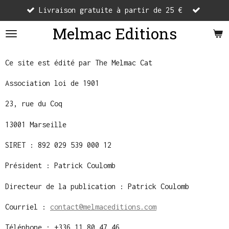
Livraison gratuite à partir de 25 €
Passer
au
Melmac Editions
contenu
principal
Ce site est édité par The Melmac Cat
Association loi de 1901
23, rue du Coq
13001 Marseille
SIRET : 892 029 539 000 12
Président : Patrick Coulomb
Directeur de la publication : Patrick Coulomb
Courriel :
contact@melmaceditions.com
Téléphone : +336 11 80 47 46