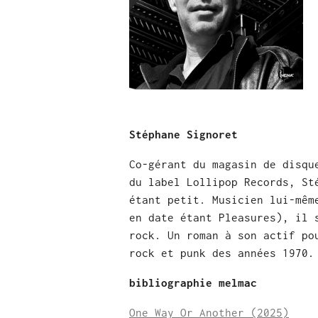
Stéphane Signoret
Co-gérant du magasin de disqu
du label Lollipop Records, St
étant petit. Musicien lui-mêm
en date étant Pleasures), il 
rock. Un roman à son actif po
rock et punk des années 1970.
bibliographie melmac
One Way Or Another (2025)